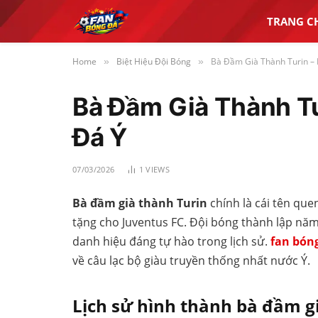
TRANG C
Home
Biệt Hiệu Đội Bóng
Bà Đầm Già Thành Turin –
»
»
Bà Đầm Già Thành Tu
Đá Ý
07/03/2026
1
VIEWS
Bà đầm già thành Turin
chính là cái tên qu
tặng cho Juventus FC. Đội bóng thành lập năm 
danh hiệu đáng tự hào trong lịch sử.
fan bón
về câu lạc bộ giàu truyền thống nhất nước Ý.
Lịch sử hình thành bà đầm gi