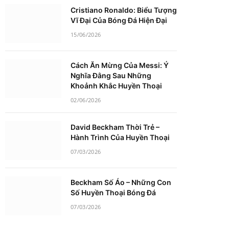
Cristiano Ronaldo: Biểu Tượng
Vĩ Đại Của Bóng Đá Hiện Đại
15/06/2026
Cách Ăn Mừng Của Messi: Ý
Nghĩa Đằng Sau Những
Khoảnh Khắc Huyền Thoại
02/06/2026
David Beckham Thời Trẻ –
Hành Trình Của Huyền Thoại
07/03/2026
Beckham Số Áo – Những Con
Số Huyền Thoại Bóng Đá
07/03/2026