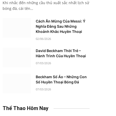
Khi nhắc đến những cầu thủ xuất sắc nhất lịch sử
bóng đá, cái tên…
Cách Ăn Mừng Của Messi: Ý
Nghĩa Đằng Sau Những
Khoảnh Khắc Huyền Thoại
02/06/2026
David Beckham Thời Trẻ –
Hành Trình Của Huyền Thoại
07/03/2026
Beckham Số Áo – Những Con
Số Huyền Thoại Bóng Đá
07/03/2026
Thể Thao Hôm Nay