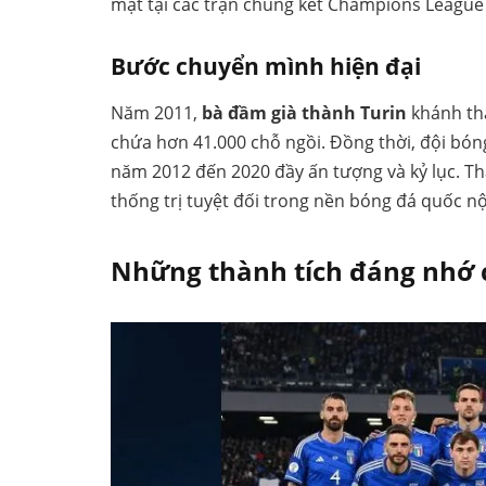
mặt tại các trận chung kết Champions League 
Bước chuyển mình hiện đại
Năm 2011,
bà đầm già thành Turin
khánh thà
chứa hơn 41.000 chỗ ngồi. Đồng thời, đội bóng 
năm 2012 đến 2020 đầy ấn tượng và kỷ lục. Thà
thống trị tuyệt đối trong nền bóng đá quốc nộ
Những thành tích đáng nhớ 