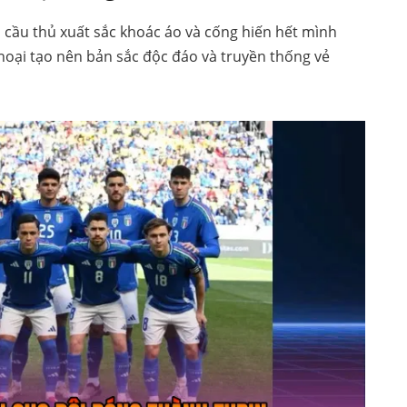
 cầu thủ xuất sắc khoác áo và cống hiến hết mình
hoại tạo nên bản sắc độc đáo và truyền thống vẻ