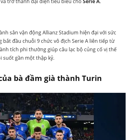
và trở thành đại diện tiêu biểu cho
Serie A
.
nh sân vận động Allianz Stadium hiện đại với sức
bắt đầu chuỗi 9 chức vô địch Serie A liên tiếp từ
nh tích phi thường giúp câu lạc bộ củng cố vị thế
i suốt gần một thập kỷ.
của bà đầm già thành Turin