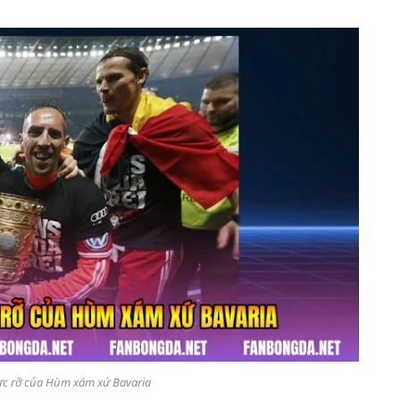
rực rỡ của Hùm xám xứ Bavaria