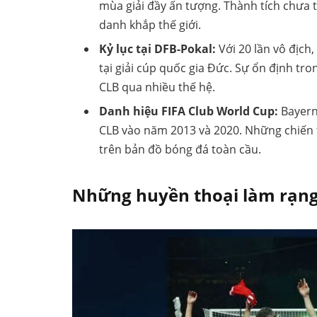
mùa giải đầy ấn tượng. Thành tích chưa 
danh khắp thế giới.
Kỷ lục tại DFB-Pokal:
Với 20 lần vô địch,
tại giải cúp quốc gia Đức. Sự ổn định tro
CLB qua nhiều thế hệ.
Danh hiệu FIFA Club World Cup:
Bayern 
CLB vào năm 2013 và 2020. Những chiến 
trên bản đồ bóng đá toàn cầu.
Những huyền thoại làm rạng