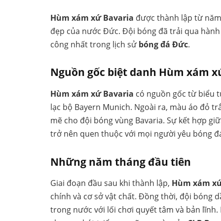
Hùm xám xứ Bavaria
được thành lập từ năm 
đẹp của nước Đức. Đội bóng đã trải qua hành 
công nhất trong lịch sử
bóng đá Đức
.
Nguồn gốc biệt danh Hùm xám x
Hùm xám xứ Bavaria
có nguồn gốc từ biểu t
lạc bộ Bayern Munich. Ngoài ra, màu áo đỏ t
mẽ cho đội bóng vùng Bavaria. Sự kết hợp gi
trở nên quen thuộc với mọi người yêu bóng đ
Những năm tháng đầu tiên
Giai đoạn đầu sau khi thành lập,
Hùm xám xứ
chính và cơ sở vật chất. Đồng thời, đội bóng 
trong nước với lối chơi quyết tâm và bản lĩn